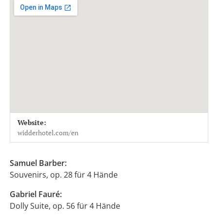
Venue Details
Address
Website:
Widder Saal
Rennweg 7
widderhotel.com/en
CH 8001
Zürich
Switzerland
Samuel Barber:
Souvenirs, op. 28 für 4 Hände
Gabriel Fauré:
Dolly Suite, op. 56 für 4 Hände