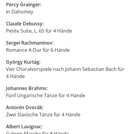
Percy Grainger:
In Dahomey
Claude Debussy:
Petite Suite, L. 65 für 4 Hände
Sergei Rachmaninov:
Romance A-Dur für 6-Hände
György Kurtág:
Vier Choralvorspiele nach Johann Sebastian Bach für
4 Hände
Johannes Brahms:
Fünf Ungarische Tänze für 4 Hände
Antonín Dvorák:
Zwei Slavische Tänze für 4 Hände
Albert Lavignac:
Galopp-Marche für 8 Hände