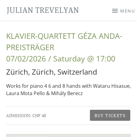
JULIAN TREVELYAN
MENU
KLAVIER-QUARTETT GÉZA ANDA-
PREISTRÄGER
07/02/2026
Saturday
@
17:00
Zürich
,
Zürich
,
Switzerland
Works for piano 4 6 and 8 hands with Wataru Hisasue,
Laura Mota Pello & Mihály Berecz
Gig Details
ADMISSION:
CHF 40
BUY TICKETS