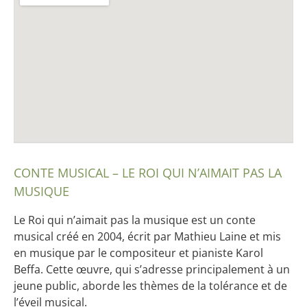
Venue Details
Address
Les arenes de montmartre
19 rue chappe, 75018 paris
CONTE MUSICAL – LE ROI QUI N’AIMAIT PAS LA
75018
Paris
MUSIQUE
France
Le Roi qui n’aimait pas la musique est un conte
musical créé en 2004, écrit par Mathieu Laine et mis
en musique par le compositeur et pianiste Karol
Beffa. Cette œuvre, qui s’adresse principalement à un
jeune public, aborde les thèmes de la tolérance et de
l’éveil musical.