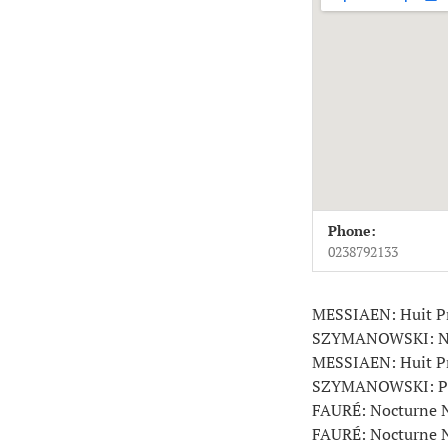
Venue Deta
Address
Phone:
Salle de l'Institut
4 
0238792133
45000
Orléans
France
MESSIAEN: Huit Pr
0238792133
SZYMANOWSKI: Neuf
MESSIAEN: Huit Pré
SZYMANOWSKI: Prél
FAURÉ: Nocturne No
FAURÉ: Nocturne No