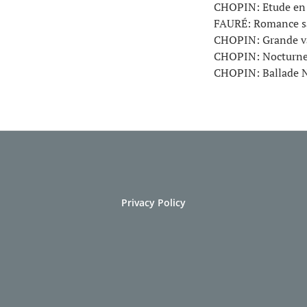
CHOPIN: Etude en s
FAURÉ: Romance san
CHOPIN: Grande val
CHOPIN: Nocturne N
CHOPIN: Ballade No
Privacy Policy