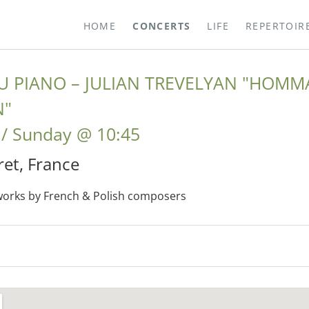
HOME
CONCERTS
LIFE
REPERTOIR
U PIANO – JULIAN TREVELYAN "HOMM
N"
Sunday
@
10:45
ret
,
France
orks by French & Polish composers