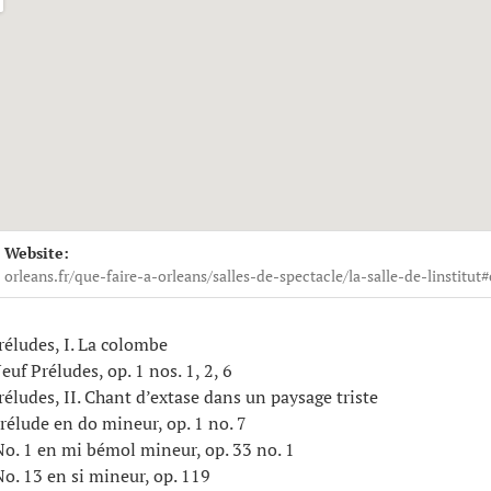
ils
Website:
Place Sainte-Croix
orleans.fr/que-faire-a-orleans/salles-de-spectacle/la-salle-de-linstitut
éludes, I. La colombe
 Préludes, op. 1 nos. 1, 2, 6
ludes, II. Chant d’extase dans un paysage triste
ude en do mineur, op. 1 no. 7
. 1 en mi bémol mineur, op. 33 no. 1
. 13 en si mineur, op. 119