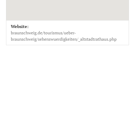
Venue Details
Address
Website:
Braunschweig
Dornse des Altstadtrathauses, Braunschweig
braunschweig.de/tourismus/ueber-
braunschweig/sehenswuerdigkeiten/_altstadtrathaus.php
for further information
see website
Privacy Policy
Search for: