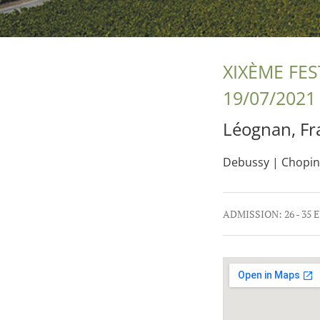
XIXÈME FE
19/07/2021
Léognan
,
Fr
Debussy | Chopin
Gig Details
ADMISSION:
26 - 35