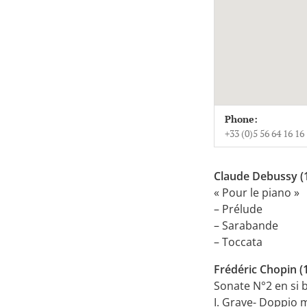
Venue Deta
Address
Phone:
Domaine de Cheval
+33 (0)5 56 64 16 16
33850
Léognan
France
Claude Debussy (
+33 (0)5 56 64 16 16
« Pour le piano »
– Prélude
– Sarabande
– Toccata
Frédéric Chopin (
Sonate N°2 en si
I. Grave- Doppio