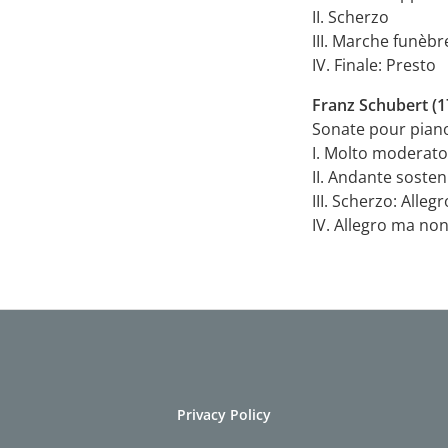
II. Scherzo
III. Marche funèbr
IV. Finale: Presto
Franz Schubert (1
Sonate pour piano
I. Molto moderato
II. Andante soste
III. Scherzo: Alleg
IV. Allegro ma no
Privacy Policy