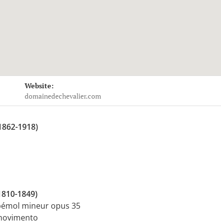
ils
Website:
ier
102 Chemin de Mignoy
domainedechevalier.com
1862-1918)
1810-1849)
 bémol mineur opus 35
 movimento