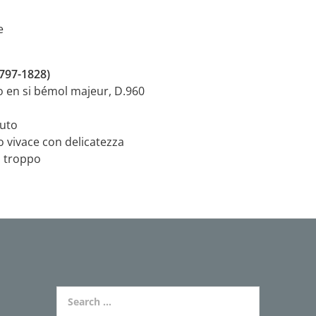
e
797-1828)
 en si bémol majeur, D.960
nuto
ro vivace con delicatezza
n troppo
Search for: